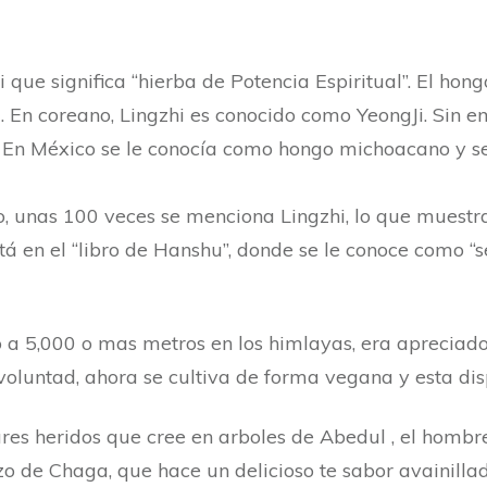
hi que significa “hierba de Potencia Espiritual”. El h
. En coreano, Lingzhi es conocido como YeongJi. Sin e
En México se le conocía como hongo michoacano y se 
Tao, unas 100 veces se menciona Lingzhi, lo que muest
á en el “libro de Hanshu”, donde se le conoce como “se
a 5,000 o mas metros en los himlayas, era apreciado 
 voluntad, ahora se cultiva de forma vegana y esta dis
res heridos que cree en arboles de Abedul , el hombre
o de Chaga, que hace un delicioso te sabor avainilla