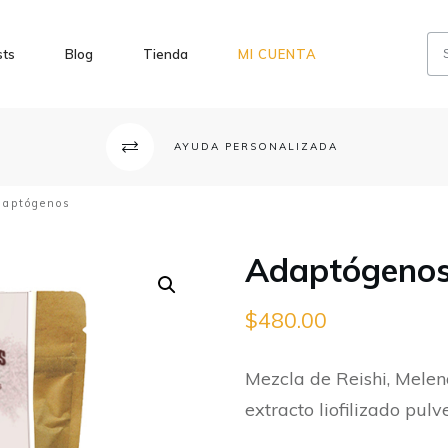
sts
Blog
Tienda
MI CUENTA
AYUDA PERSONALIZADA
daptógenos
Adaptógeno
$
480.00
Mezcla de Reishi, Mele
extracto liofilizado pul