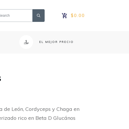
$0.00
EL MEJOR PRECIO
s
na de León, Cordyceps y Chaga en
verizado rico en Beta D Glucános