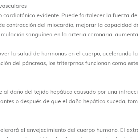
vasculares
to cardiotónico evidente. Puede fortalecer la fuerza d
 contracción del miocardio, mejorar la capacidad de
culación sanguínea en la arteria coronaria, aumentar 
ver la salud de hormonas en el cuerpo, acelerando la
ción del páncreas, los triterprnos funcionan como est
iere al daño del tejido hepático causado por una infrac
a antes o después de que el daño hepático suceda, to
celerará el envejecimiento del cuerpo humano. El ext