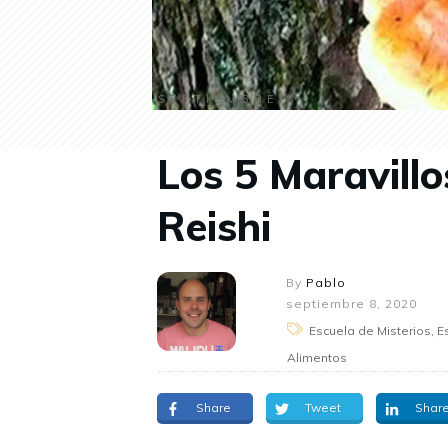
SEPTIEMBRE 8
Los 5 Maravillo
Reishi
By
Pablo
septiembre 8, 2020
Escuela de Misterios, E
Alimentos
Share
Tweet
Shar