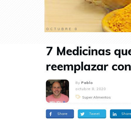
OCTUBRE 8
7 Medicinas qu
reemplazar co
By
Pablo
octubre 8, 2020
Super Alimentos
Share
Tweet
Shar