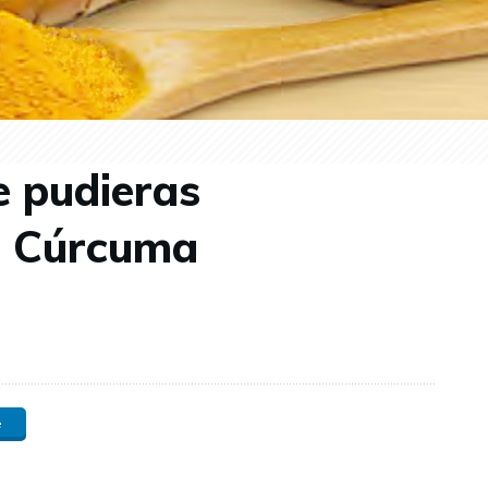
e pudieras
n Cúrcuma
e